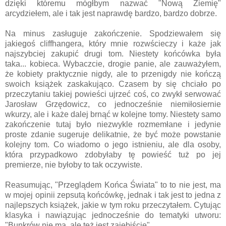
dzięki któremu mógłbym nazwać "Nową Ziemię"
arcydziełem, ale i tak jest naprawdę bardzo, bardzo dobrze.
Na minus zasługuje zakończenie. Spodziewałem się
jakiegoś cliffhangera, który mnie rozwścieczy i każe jak
najszybciej zakupić drugi tom. Niestety końcówka była
taka... kobieca. Wybaczcie, drogie panie, ale zauważyłem,
że kobiety praktycznie nigdy, ale to przenigdy nie kończą
swoich książek zaskakująco. Czasem by się chciało po
przeczytaniu takiej powieści ujrzeć coś, co zwykł serwować
Jarosław Grzędowicz, co jednocześnie niemiłosiernie
wkurzy, ale i każe dalej brnąć w kolejne tomy. Niestety samo
zakończenie tutaj było niezwykle rozmemłane i jedynie
proste zdanie sugeruje delikatnie, że być może powstanie
kolejny tom. Co wiadomo o jego istnieniu, ale dla osoby,
która przypadkowo zdobyłaby tę powieść tuż po jej
premierze, nie byłoby to tak oczywiste.
Reasumując, "Przeglądem Końca Świata" to to nie jest, ma
w mojej opinii zepsutą końcówkę, jednak i tak jest to jedna z
najlepszych książek, jakie w tym roku przeczytałem. Cytując
klasyka i nawiązując jednocześnie do tematyki utworu:
"Bunkrów nie ma, ale też jest zajebiście".