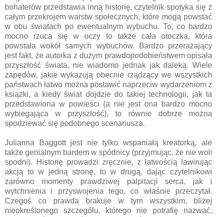
bohaterów przedstawia inną historię, czytelnik spotyka się z
całym przekrojem warstw społecznych, które mogą powstać
w obu światach po ewentualnym wybuchu. To, co bardzo
mocno rzuca się w oczy to także cała otoczka, która
powstała wokół samych wybuchów. Bardzo przerażający
jest fakt, że autorka z dużym prawdopodobieństwem opisała
przyszłość świata, nie wiadomo jednak jak daleką. Wiele
zapędów, jakie wykazują obecnie rządzący we wszystkich
państwach łatwo można postawić naprzeciw wydarzeniom z
książki, a kiedy świat dojdzie do takiej technologii, jak ta
przedstawiona w powieści (a nie jest ona bardzo mocno
wybiegająca w przyszłość), to równie dobrze można
spodziewać się podobnego scenariusza.
Julianna Baggott jest nie tylko wspaniałą kreatorką, ale
także genialnym bardem w spódnicy (przyjmując, że nie woli
spodni). Historię prowadzi zręcznie, z łatwością lawirując
akcją to w jedną stronę, to w drugą, dając czytelnikowi
zarówno momenty prawdziwej palpitacji serca, jak i
wytchnienia i przyswojenia tego, co właśnie przeczytał.
Czegoś co prawda brakuje w tym wszystkim, bliżej
nieokreślonego szczegółu, którego nie potrafię nazwać,