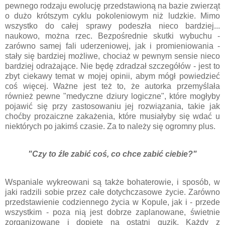
pewnego rodzaju ewolucję przedstawioną na bazie zwierząt
o dużo krótszym cyklu pokoleniowym niż ludzkie. Mimo
wszystko do całej sprawy podeszła nieco bardziej...
naukowo, można rzec. Bezpośrednie skutki wybuchu -
zarówno samej fali uderzeniowej, jak i promieniowania -
stały się bardziej możliwe, chociaż w pewnym sensie nieco
bardziej odrażające. Nie będę zdradzał szczegółów - jest to
zbyt ciekawy temat w mojej opinii, abym mógł powiedzieć
coś więcej. Ważne jest też to, że autorka przemyślała
również pewne "medyczne dziury logiczne", które mogłyby
pojawić się przy zastosowaniu jej rozwiązania, takie jak
choćby prozaiczne zakażenia, które musiałyby się wdać u
niektórych po jakimś czasie. Za to należy się ogromny plus.
"Czy to źle zabić coś, co chce zabić ciebie?"
Wspaniale wykreowani są także bohaterowie, i sposób, w
jaki radzili sobie przez całe dotychczasowe życie. Zarówno
przedstawienie codziennego życia w Kopule, jak i - przede
wszystkim - poza nią jest dobrze zaplanowane, świetnie
zorganizowane i dopięte na ostatni guzik. Każdy z