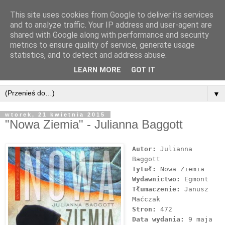
This site uses cookies from Google to deliver its services
and to analyze traffic. Your IP address and user-agent are
shared with Google along with performance and security
metrics to ensure quality of service, generate usage
statistics, and to detect and address abuse.
LEARN MORE
GOT IT
▼
wtorek, 21 kwietnia 2015
"Nowa Ziemia" - Julianna Baggott
Autor:
Julianna
Baggott
Tytuł:
Nowa Ziemia
Wydawnictwo:
Egmont
Tłumaczenie:
Janusz
Maćczak
Stron:
472
Data wydania:
9 maja