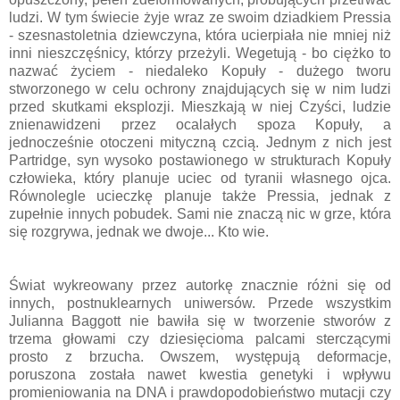
ludzi. W tym świecie żyje wraz ze swoim dziadkiem Pressia
- szesnastoletnia dziewczyna, która ucierpiała nie mniej niż
inni nieszczęśnicy, którzy przeżyli. Wegetują - bo ciężko to
nazwać życiem - niedaleko Kopuły - dużego tworu
stworzonego w celu ochrony znajdujących się w nim ludzi
przed skutkami eksplozji. Mieszkają w niej Czyści, ludzie
znienawidzeni przez ocalałych spoza Kopuły, a
jednocześnie otoczeni mityczną czcią. Jednym z nich jest
Partridge, syn wysoko postawionego w strukturach Kopuły
człowieka, który planuje uciec od tyranii własnego ojca.
Równolegle ucieczkę planuje także Pressia, jednak z
zupełnie innych pobudek. Sami nie znaczą nic w grze, która
się rozgrywa, jednak we dwoje... Kto wie.
Świat wykreowany przez autorkę znacznie różni się od
innych, postnuklearnych uniwersów. Przede wszystkim
Julianna Baggott nie bawiła się w tworzenie stworów z
trzema głowami czy dziesięcioma palcami sterczącymi
prosto z brzucha. Owszem, występują deformacje,
poruszona została nawet kwestia genetyki i wpływu
promieniowania na DNA i prawdopodobieństwo mutacji czy