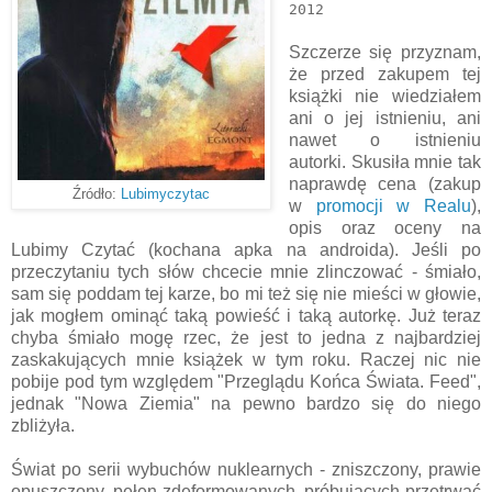
2012
Szczerze się przyznam,
że przed zakupem tej
książki nie wiedziałem
ani o jej istnieniu, ani
nawet o istnieniu
autorki. Skusiła mnie tak
naprawdę cena (zakup
Źródło:
Lubimyczytac
w
promocji w Realu
),
opis oraz oceny na
Lubimy Czytać (kochana apka na androida). Jeśli po
przeczytaniu tych słów chcecie mnie zlinczować - śmiało,
sam się poddam tej karze, bo mi też się nie mieści w głowie,
jak mogłem ominąć taką powieść i taką autorkę. Już teraz
chyba śmiało mogę rzec, że jest to jedna z najbardziej
zaskakujących mnie książek w tym roku. Raczej nic nie
pobije pod tym względem "Przeglądu Końca Świata. Feed",
jednak "Nowa Ziemia" na pewno bardzo się do niego
zbliżyła.
Świat po serii wybuchów nuklearnych - zniszczony, prawie
opuszczony, pełen zdeformowanych, próbujących przetrwać