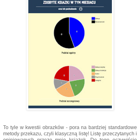
To tyle w kwestii obrazków - pora na bardziej standardowe
metody przekazu, czyli klasyczną listę! Listę przeczytanych i
opiniowanych przeze mnie książek. Do tego oczywiście