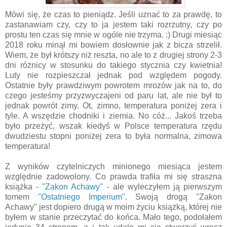
Mówi się, że czas to pieniądz. Jeśli uznać to za prawdę, to
zastanawiam czy, czy to ja jestem taki rozrzutny, czy po
prostu ten czas się mnie w ogóle nie trzyma. :) Drugi miesiąc
2018 roku minął mi bowiem dosłownie jak z bicza strzelił.
Wiem, że był krótszy niż reszta, no ale to z drugiej strony 2-3
dni różnicy w stosunku do takiego stycznia czy kwietnia!
Luty nie rozpieszczał jednak pod względem pogody.
Ostatnie były prawdziwym powrotem mrozów jak na to, do
czego jesteśmy przyzwyczajeni od paru lat, ale nie był to
jednak powrót zimy. Ot, zimno, temperatura poniżej zera i
tyle. A wszędzie chodniki i ziemia. No cóż... Jakoś trzeba
było przeżyć, wszak kiedyś w Polsce temperatura rzędu
dwudziestu stopni poniżej zera to była normalna, zimowa
temperatura!
Z wyników czytelniczych minionego miesiąca jestem
względnie zadowolony. Co prawda trafiła mi się straszna
książka -
"Zakon Achawy"
- ale wyleczyłem ją pierwszym
tomem
"Ostatniego Imperium"
. Swoją drogą "Zakon
Achawy" jest dopiero drugą w moim życiu książką, której nie
byłem w stanie przeczytać do końca. Mało tego, podołałem