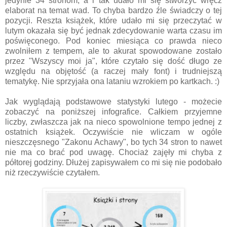
jedynie 34 stronom, a i tak udało mi się stworzyć wręcz
elaborat na temat wad. To chyba bardzo źle świadczy o tej
pozycji. Reszta książek, które udało mi się przeczytać w
lutym okazała się być jednak zdecydowanie warta czasu im
poświęconego. Pod koniec miesiąca co prawda nieco
zwolniłem z tempem, ale to akurat spowodowane zostało
przez "Wszyscy moi ja", które czytało się dość długo ze
względu na objętość (a raczej mały font) i trudniejszą
tematykę. Nie sprzyjała ona lataniu wzrokiem po kartkach. :)
Jak wyglądają podstawowe statystyki lutego - możecie
zobaczyć na poniższej infografice. Całkiem przyjemne
liczby, zwłaszcza jak na nieco spowolnione tempo jednej z
ostatnich książek. Oczywiście nie wliczam w ogóle
nieszczęsnego "Zakonu Achawy", bo tych 34 stron to nawet
nie ma co brać pod uwagę. Chociaż zajęły mi chyba z
półtorej godziny. Dłużej zapisywałem co mi się nie podobało
niż rzeczywiście czytałem.