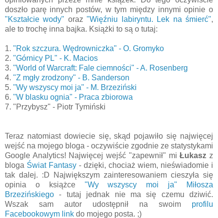
doszło parę innych postów, w tym między innymi opinie o
"Kształcie wody"
oraz
"Więźniu labiryntu. Lek na śmierć"
,
ale to trochę inna bajka. Książki to są o tutaj:
1.
"Rok szczura. Wędrowniczka" - O. Gromyko
2.
"Górnicy PL" - K. Macios
3.
"World of Warcraft: Fale ciemności" - A. Rosenberg
4.
"Z mgły zrodzony" - B. Sanderson
5.
"Wy wszyscy moi ja" - M. Brzeziński
6.
"W blasku ognia" - Praca zbiorowa
7. "Przybysz" - Piotr Tymiński
Teraz natomiast dowiecie się, skąd pojawiło się najwięcej
wejść na mojego bloga - oczywiście zgodnie ze statystykami
Google Analytics! Najwięcej wejść "zapewnił" mi
Łukasz
z
bloga
Świat Fantasy
- dzięki, chociaż wiem, nieświadomie i
tak dalej. :D Największym zainteresowaniem cieszyła się
opinia o książce
"Wy wszyscy moi ja" Miłosza
Brzezińskiego
- tutaj jednak nie ma się czemu dziwić.
Wszak sam autor udostępnił na swoim
profilu
Facebookowym link
do mojego posta. ;)