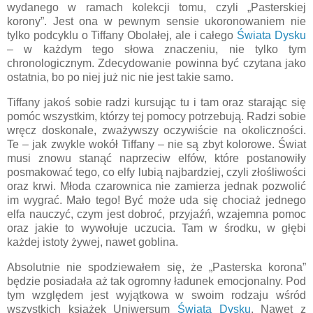
wydanego w ramach kolekcji tomu, czyli „Pasterskiej
korony”. Jest ona w pewnym sensie ukoronowaniem nie
tylko podcyklu o Tiffany Obolałej, ale i całego
Świata Dysku
– w każdym tego słowa znaczeniu, nie tylko tym
chronologicznym. Zdecydowanie powinna być czytana jako
ostatnia, bo po niej już nic nie jest takie samo.
Tiffany jakoś sobie radzi kursując tu i tam oraz starając się
pomóc wszystkim, którzy tej pomocy potrzebują. Radzi sobie
wręcz doskonale, zważywszy oczywiście na okoliczności.
Te – jak zwykle wokół Tiffany – nie są zbyt kolorowe. Świat
musi znowu stanąć naprzeciw elfów, które postanowiły
posmakować tego, co elfy lubią najbardziej, czyli złośliwości
oraz krwi. Młoda czarownica nie zamierza jednak pozwolić
im wygrać. Mało tego! Być może uda się chociaż jednego
elfa nauczyć, czym jest dobroć, przyjaźń, wzajemna pomoc
oraz jakie to wywołuje uczucia. Tam w środku, w głębi
każdej istoty żywej, nawet goblina.
Absolutnie nie spodziewałem się, że „Pasterska korona”
będzie posiadała aż tak ogromny ładunek emocjonalny. Pod
tym względem jest wyjątkowa w swoim rodzaju wśród
wszystkich książek Uniwersum
Świata Dysku
. Nawet z