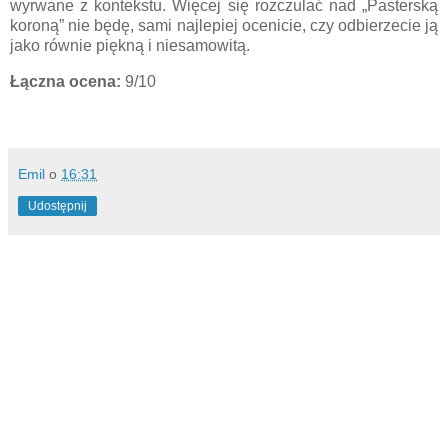
wyrwane z kontekstu. Więcej się rozczulać nad „Pasterską
koroną” nie będę, sami najlepiej ocenicie, czy odbierzecie ją
jako równie piękną i niesamowitą.
Łączna ocena:
9/10
Emil
o
16:31
Udostępnij