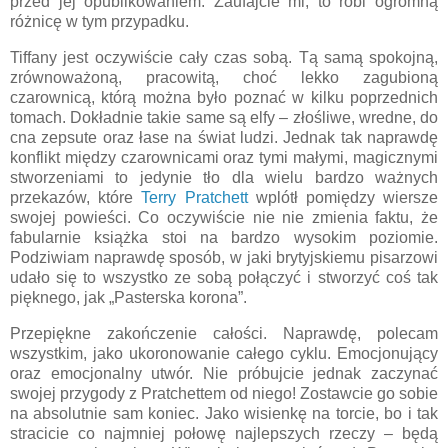
przed jej opublikowaniem. Zaufajcie mi, to robi ogromną
różnicę w tym przypadku.
Tiffany jest oczywiście cały czas sobą. Tą samą spokojną,
zrównoważoną, pracowitą, choć lekko zagubioną
czarownicą, którą można było poznać w kilku poprzednich
tomach. Dokładnie takie same są elfy – złośliwe, wredne, do
cna zepsute oraz łase na świat ludzi. Jednak tak naprawdę
konflikt między czarownicami oraz tymi małymi, magicznymi
stworzeniami to jedynie tło dla wielu bardzo ważnych
przekazów, które
Terry Pratchett
wplótł pomiędzy wiersze
swojej powieści. Co oczywiście nie nie zmienia faktu, że
fabularnie książka stoi na bardzo wysokim poziomie.
Podziwiam naprawdę sposób, w jaki brytyjskiemu pisarzowi
udało się to wszystko ze sobą połączyć i stworzyć coś tak
pięknego, jak „Pasterska korona”.
Przepiękne zakończenie całości. Naprawdę, polecam
wszystkim, jako ukoronowanie całego cyklu. Emocjonujący
oraz emocjonalny utwór. Nie próbujcie jednak zaczynać
swojej przygody z Pratchettem od niego! Zostawcie go sobie
na absolutnie sam koniec. Jako wisienkę na torcie, bo i tak
stracicie co najmniej połowę najlepszych rzeczy – będą