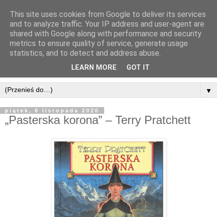
This site uses cookies from Google to deliver its services
and to analyze traffic. Your IP address and user-agent are
shared with Google along with performance and security
metrics to ensure quality of service, generate usage
statistics, and to detect and address abuse.
LEARN MORE
GOT IT
▼
piątek, 6 listopada 2020
„Pasterska korona” – Terry Pratchett