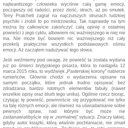
najtwardszego człowieka wyciśnie całą gamę emocji,
począwszy od radości, przez złość, strach, aż po smutek.
Terry Pratchett zagrał na najczulszych strunach ludzkiej
psychiki i zrobił to po mistrzowsku. Tak naprawdę na tym
można by całkowicie zakończyć całą opinię o ostatniej
powieści z jego cyklu, albowiem nic ważniejszego w niej nie
ma. Nie może być bowiem nic ważniejszego niż cały
przekrój praktycznie wszystkich podstawowych ośmiu
emocji. Aż zacząłem nadużywać tego słowa.
Jeśli weźmiemy pod uwagę, że powieść ta została wydana
już po śmierci brytyjskiego pisarza, która to nastąpiła 12
marca 2015 roku, to wydźwięk „Pasterskiej korony” nabierze
rumieńców. Głównie chodzi o wydarzenia opisane na
samym początku, które jednak trudno opisywać bez
zdradzania bardzo istotnych elementów fabuły (nawet
wszelkie opisy oraz blurb tego unika). Ogólnie rzecz biorąc,
czytając tę powieść, powinniście się przygotować nie tylko
na falę różnych emocji, ale również na uświadamianie sobie
pewnych spraw, nad którymi być może nie
zastanawialibyście się w „normalnej” sytuacji. Znaczy takiej,
gdyby autor książki, którą właśnie pochłaniacie, nie zmarł