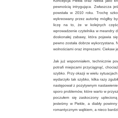
Koncepcja Piekła oraz Nieba jako kró
pewnością intrygująca. Zwłaszcza j
powstała w 2010 roku. Trochę szkoda
wykreowany przez autorkę mógłby by
liczę na to, że w kolejnych częśc
wprowadzenie czytelnika w meandry dz
doskonałej zabawy, która pojawia się
pewno została dobrze wykorzystana. Na
wolnościami oraz imprezami. Ciekaw je
Jak już wspomniałem, technicznie pow
potrafi miejscami przyciągnąć, chociaż
szybko. Przy okazji w wielu sytuacja
wydarzyło tak szybko, kilka razy zgub
następował z pozytywnym nastawieniem
sporo problemów, które warto w przyszł
poczułem się zaskoczony uplecioną
jesteśmy w Piekle, a diabły powinn
romantycznym wątkiem, a nieco bardz