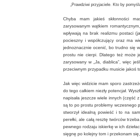
„Prawdziwi przyjaciele. Kto by pomyśla
Chyba mam jakieś skłonności mas
zarysowanym wątkiem romantycznym, a 
wpływają na brak realizmu postaci (jak
pocieszny i współczujący oraz ma wie
jednoznacznie ocenić, bo trudno się w
prostu nie cierpi. Dlatego też może
zarysowany w „Ja, diablica”, więc jeś
przeciwnym przypadku musicie jakoś to 
Jak więc widzicie mam sporo zastrzeże
do tego całkiem niezły potencjał. Wyszł
napisała jeszcze wiele innych (część 
są to po prostu problemy wczesnego p
stworzył idealną powieść i to na samy
perełki, ale całą resztę twórców trzeba 
pewnego rodzaju iskierkę w ich dziełac
sięgnę po kolejny tom i przekonam się, 