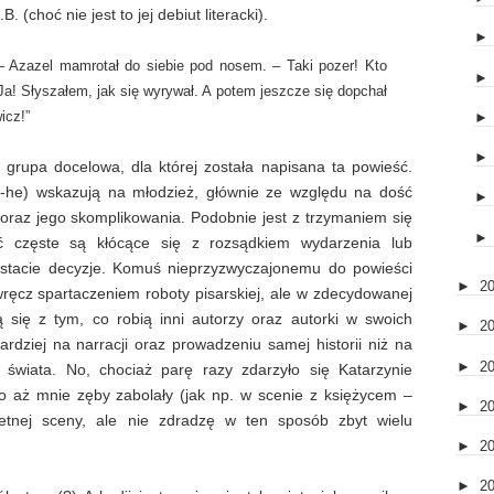
choć nie jest to jej debiut literacki).
 – Azazel mamrotał do siebie pod nosem. – Taki pozer! Kto
a! Słyszałem, jak się wyrywał. A potem jeszcze się dopchał
icz!”
grupa docelowa, dla której została napisana ta powieść.
he-he) wskazują na młodzież, głównie ze względu na dość
 oraz jego skomplikowania. Podobnie jest z trzymaniem się
dość częste są kłócące się z rozsądkiem wydarzenia lub
tacie decyzje. Komuś nieprzyzwyczajonemu do powieści
►
2
ęcz spartaczeniem roboty pisarskiej, ale w zdecydowanej
 się z tym, co robią inni autorzy oraz autorki w swoich
►
2
ardziej na narracji oraz prowadzeniu samej historii niż na
►
2
 świata. No, chociaż parę razy zdarzyło się Katarzynie
o aż mnie zęby zabolały (jak np. w scenie z księżycem –
►
2
retnej sceny, ale nie zdradzę w ten sposób zbyt wielu
►
2
►
2