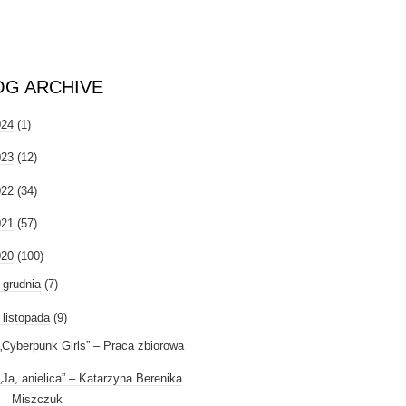
OG ARCHIVE
024
(1)
023
(12)
022
(34)
021
(57)
020
(100)
►
grudnia
(7)
listopada
(9)
„Cyberpunk Girls” – Praca zbiorowa
„Ja, anielica” – Katarzyna Berenika
Miszczuk