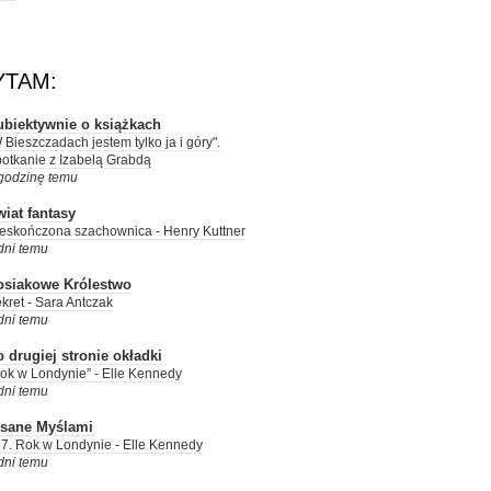
YTAM:
ubiektywnie o książkach
 Bieszczadach jestem tylko ja i góry".
otkanie z Izabelą Grabdą
godzinę temu
iat fantasy
eskończona szachownica - Henry Kuttner
dni temu
osiakowe Królestwo
kret - Sara Antczak
dni temu
 drugiej stronie okładki
ok w Londynie” - Elle Kennedy
dni temu
isane Myślami
7. Rok w Londynie - Elle Kennedy
dni temu