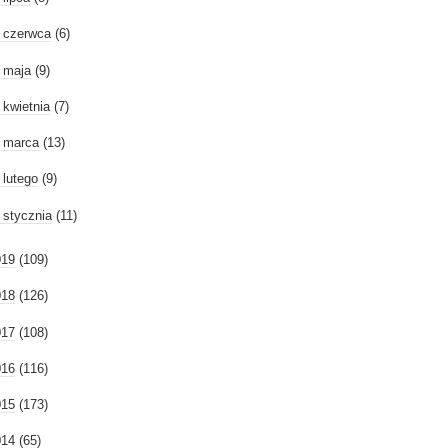
►
czerwca
(6)
►
maja
(9)
►
kwietnia
(7)
►
marca
(13)
►
lutego
(9)
►
stycznia
(11)
019
(109)
018
(126)
017
(108)
016
(116)
015
(173)
014
(65)