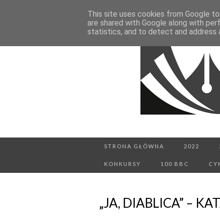
This site uses cookies from Google to 
are shared with Google along with per
statistics, and to detect and address 
STRONA GŁÓWNA
2022
KONKURSY
100 BBC
CY
„JA, DIABLICA” – 