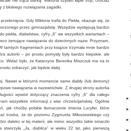
cale nie trąca siarką. Wiktoria szybko łapie trop, chociaż
ię z bliskiego rozwiązania zagadki.
przebrnięcia. Gdy Wiktoria trafia do Piekła, okazuje się, że
tworzonego przez gimnazjalistę. Wszędzie występują bardzo
o piekła, diabelstwa, cyfry „6” we wszystkich wariantach –
eco żenujące nawiązania do dziecinnych nazw. Przyznam,
 W tamtych fragmentach przy książce trzymała mnie bardzo
óra autorki – po prostu pomysły były bardzo kiepskie, ale
co. Widać było, że Katarzyna Berenika Miszczuk ma na to
prostu zobaczyć, jak będzie dalej.
j. Nawet w którymś momencie same diabły (lub demony)
ypowe nawiązania w nazewnictwie. Z drugiej strony autorka
długości wywód dotyczący znaczenia cyfry „6” dla całego
nam wszystkim informacji z wiar chrześcijańskiej. Ogólnie
ń, jak choćby polskie tłumaczenie imienia Lucyfer, które
znać trzeba, że do poziomu Zygmunta Miłoszewskiego czy
zo daleko w tej materii, ale mimo wszystko takie smaczki
 stworzyła „Ja, diablica” w wieku 22 lat, jako pierwszą