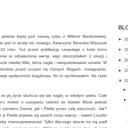
BL
 pewnie lepiej pod nazwą cyklu o Wiktorii Biankowskiej,
►
2
Nie jest to wcale nic nowego, Katarzyna Berenika Miszczuk
10 roku. Tuż przed publikacją czwartego z kolei tomu
►
2
ie w odświeżonej wersji, więc skorzystałem z okazji i
►
2
orie młodej Wiki, która nagle i niespodziewanie umarła. W
lokrotnie przed oczami na różnych blogach, Instagramie,
►
2
tnieje społeczność książkowa. No to spróbowałem. Na razie
▼
2
 że jej życie skończy się tak nagle, w młodym wieku. Całe
▼
iero mówić o czerpaniu radości ze świata! Może jednak
je zarówno Ziemia, jak i Piekło przez całą wieczność. Jak?
ch w Piekle pojawia się powoli coraz więcej – nawet Lucyfer
ebę równouprawnienia! Tylko dlaczego akurat na nią padł