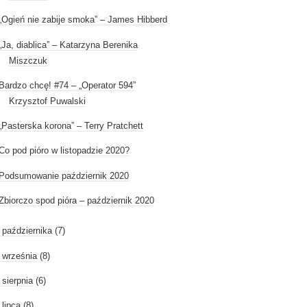
„Ogień nie zabije smoka” – James Hibberd
„Ja, diablica” – Katarzyna Berenika
Miszczuk
Bardzo chcę! #74 – „Operator 594”
Krzysztof Puwalski
„Pasterska korona” – Terry Pratchett
Co pod pióro w listopadzie 2020?
Podsumowanie październik 2020
Zbiorczo spod pióra – październik 2020
►
października
(7)
►
września
(8)
►
sierpnia
(6)
►
lipca
(8)