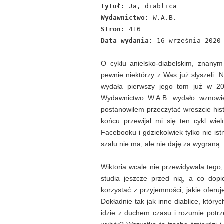
Tytuł:
Ja, diablica
Wydawnictwo:
W.A.B.
Stron:
416
Data wydania:
16 września 2020
O cyklu anielsko-diabelskim, znanym
pewnie niektórzy z Was już słyszeli. 
wydała pierwszy jego tom już w 20
Wydawnictwo W.A.B. wydało wznowien
postanowiłem przeczytać wreszcie hist
końcu przewijał mi się ten cykl wie
Facebooku i gdziekolwiek tylko nie is
szału nie ma, ale nie daję za wygraną.
Wiktoria wcale nie przewidywała tego,
studia jeszcze przed nią, a co dop
korzystać z przyjemności, jakie oferu
Dokładnie tak jak inne diablice, który
idzie z duchem czasu i rozumie potrz