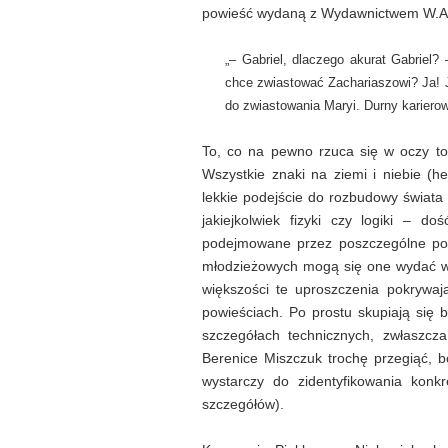
powieść wydaną z Wydawnictwem W.A.B. (
„– Gabriel, dlaczego akurat Gabriel?
chce zwiastować Zachariaszowi? Ja! J
do zwiastowania Maryi. Durny karierow
To, co na pewno rzuca się w oczy to 
Wszystkie znaki na ziemi i niebie (
lekkie podejście do rozbudowy świata
jakiejkolwiek fizyki czy logiki – 
podejmowane przez poszczególne pos
młodzieżowych mogą się one wydać wr
większości te uproszczenia pokrywają
powieściach. Po prostu skupiają się b
szczegółach technicznych, zwłaszcza
Berenice Miszczuk trochę przegiąć, b
wystarczy do zidentyfikowania konk
szczegółów).