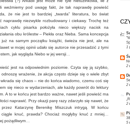
lestwa (?) Arkadii jest może nie tyle nietuzinkowa, ile z
eśli weźmiemy pod uwagę fakt, że tak naprawdę powieść
, że nie jest to bardziej „twarda” literatura, bo świat
ć naprawdę niezwykle rozbudowany i ciekawy. Trochę też
CZ
iach cyklu pisarka położyła nieco większy nacisk na
S
iałania obu królestw – Piekła oraz Nieba. Sama koncepcja
"W
 już na samym początku książki, świeża nie jest, ale na
Sp
wet w mojej opinii udało się autorce nie przesadzić z tymi
1 
stem, jak wygląda Niebo w jej wersji…
Św
Ni
2 
ieść jest na odpowiednim poziomie. Czyta się ją szybko,
 odnoszę wrażenie, że akcja często dzieje się o wiele zbyt
D
Se
ch wkrada się chaos – nie do końca wiadomo, czemu coś się
2 
iłem się nieco w wydarzeniach, ale każdy powrót do lektury
. A to w końcu jest bardzo ważne, nawet jeśli powieść ma
Po
„R
ości naprawić. Przy okazji parę razy zdarzyło się nawet, że
2 
 przez Katarzynę Berenikę Miszczuk intrygą. W końcu
P
y ciągle knuć, prawda? Chociaż mogłyby knuć z mniej…
38
iej pożądliwym…
5 