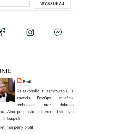
MNIE
Emil
Książkoholik z zamiłowania, z
zawodu DevOps, miłośnik
technologii oraz dobrego
nia. Albo po prostu jedzenia – byle było
 jak książek.
etl mój pełny profil