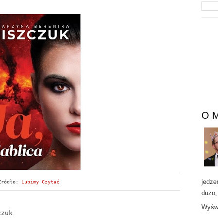
O 
jedze
Źródło:
Lubimy Czytać
dużo,
Wyświ
czuk