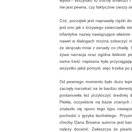
wybór? Wszystko to trochę śmierdzi i w
nie jest pewna, czy faktycznie cieszy s
Cóż, początek jest naprawdę ciężki do 
jest ono jak z krzywego zwierciadła s
infantylne nazwy nawiązujące właśnie d
nawet w dialogach można zobaczyć ni
że skręcało mnie z żenady co chwilę.
żywa narracja oraz ogólna lekkość pi
sama treść napisana była przyciągają
wszystko jakiś pomysł, więc trzeba po 
Od pewnego momentu było dużo lepie
zaczęły narzekać na te bardzo stereot
postanowiła też przytoczyć średniej 
Piekła, oczywiście na bazie znanych 
znalazło się sporo tego typu nawiąza
pochodzi z języka łacińskiego. Przy
choćby Dana Browna autorce jest bard
należy docenić. Zwłaszcza że pisarka