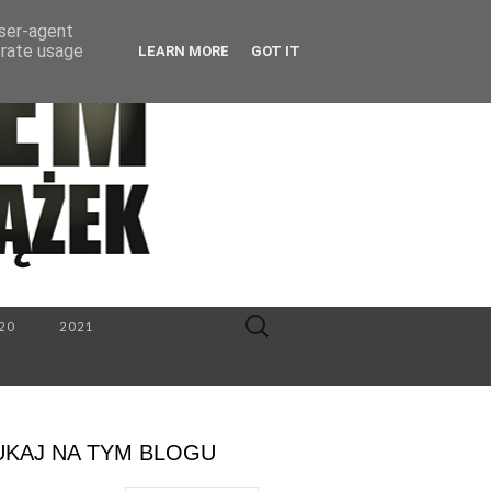
user-agent
erate usage
LEARN MORE
GOT IT
Search
20
2021
for:
UKAJ NA TYM BLOGU