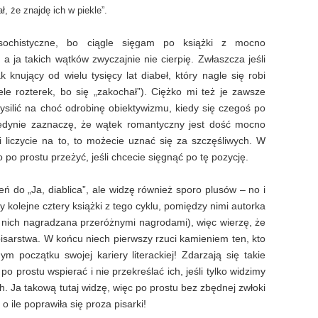
ł, że znajdę ich w piekle”.
ochistyczne, bo ciągle sięgam po książki z mocno
ja takich wątków zwyczajnie nie cierpię. Zwłaszcza jeśli
 knujący od wielu tysięcy lat diabeł, który nagle się robi
le rozterek, bo się „zakochał”). Ciężko mi też je zawsze
ysilić na choć odrobinę obiektywizmu, kiedy się czegoś po
 jedynie zaznaczę, że wątek romantyczny jest dość mocno
li liczycie na to, to możecie uznać się za szczęśliwych. W
po prostu przeżyć, jeśli chcecie sięgnąć po tę pozycję.
ń do „Ja, diablica”, ale widzę również sporo plusów – no i
y kolejne cztery książki z tego cyklu, pomiędzy nimi autorka
z nich nagradzana przeróżnymi nagrodami), więc wierzę, że
isarstwa. W końcu niech pierwszy rzuci kamieniem ten, kto
m początku swojej kariery literackiej! Zdarzają się takie
po prostu wspierać i nie przekreślać ich, jeśli tylko widzimy
h. Ja takową tutaj widzę, więc po prostu bez zbędnej zwłoki
o ile poprawiła się proza pisarki!