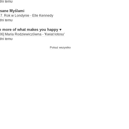
dni temu
isane Myślami
7. Rok w Londynie - Elle Kennedy
dni temu
o more of what makes you happy ♥
06] Maria Rodziewiczówna - 'Kwiat lotosu'
dni temu
Pokaż wszystko