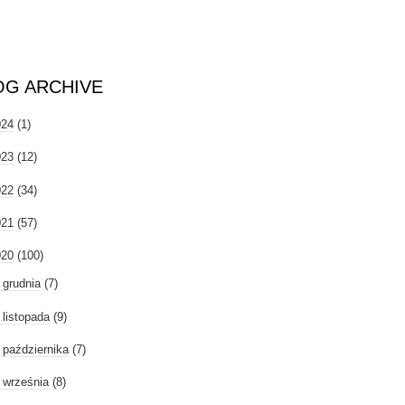
OG ARCHIVE
024
(1)
023
(12)
022
(34)
021
(57)
020
(100)
►
grudnia
(7)
►
listopada
(9)
►
października
(7)
►
września
(8)