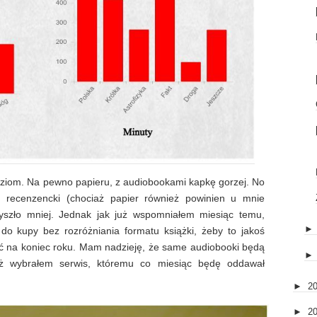
poziom. Na pewno papieru, z audiobookami kapkę gorzej. No
, recenzencki (chociaż papier również powinien u mnie
wyszło mniej. Jednak jak już wspomniałem miesiąc temu,
 do kupy bez rozróżniania formatu książki, żeby to jakoś
rać na koniec roku. Mam nadzieję, że same audiobooki będą
uż wybrałem serwis, któremu co miesiąc będę oddawał
►
2
►
2