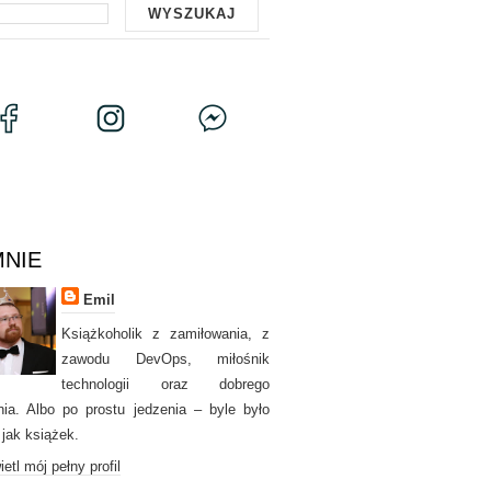
MNIE
Emil
Książkoholik z zamiłowania, z
zawodu DevOps, miłośnik
technologii oraz dobrego
nia. Albo po prostu jedzenia – byle było
 jak książek.
etl mój pełny profil