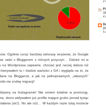
2 
P
38
4 
D
[8
5 
ków. Ogólnie coraz bardziej odnoszę wrażenie, że Google
wnie radzi z Bloggerem z różnych przyczyn… Gdzieś mi w
ja na Wordpressa zapewne, chociaż jest raczej dalsza niż
ównywałem tu i ówdzie wartości z GA i wygląda na to, że
 dane na Bloggerze, a jak na pełnoprawnych, „własnych”
óki nie zrobię migracji!
aktywny na Instagramie! Nie umiem totalnie w promocję,
na, skoro widywałem już profile mające grubo ponad tysiąc
iałania (sic!). No ale cóż… W każdym razie tutaj możecie