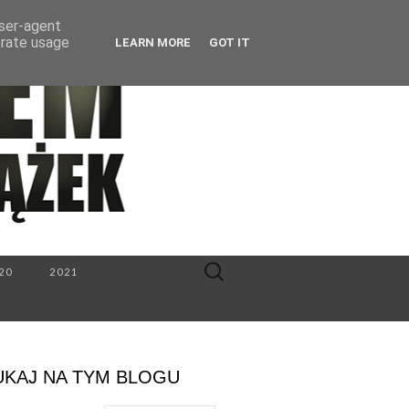
user-agent
erate usage
LEARN MORE
GOT IT
Search
20
2021
for:
UKAJ NA TYM BLOGU