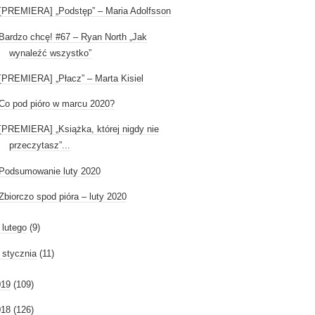
[PREMIERA] „Podstęp” – Maria Adolfsson
Bardzo chcę! #67 – Ryan North „Jak
wynaleźć wszystko”
[PREMIERA] „Płacz” – Marta Kisiel
Co pod pióro w marcu 2020?
[PREMIERA] „Książka, której nigdy nie
przeczytasz”...
Podsumowanie luty 2020
Zbiorczo spod pióra – luty 2020
►
lutego
(9)
►
stycznia
(11)
019
(109)
018
(126)