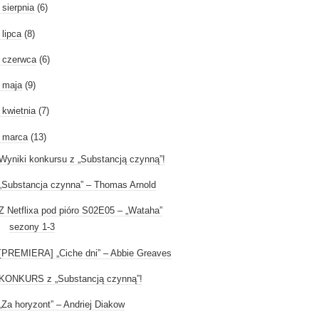
►
sierpnia
(6)
►
lipca
(8)
►
czerwca
(6)
►
maja
(9)
►
kwietnia
(7)
marca
(13)
Wyniki konkursu z „Substancją czynną”!
„Substancja czynna” – Thomas Arnold
Z Netflixa pod pióro S02E05 – „Wataha”
sezony 1-3
[PREMIERA] „Ciche dni” – Abbie Greaves
KONKURS z „Substancją czynną”!
„Za horyzont” – Andriej Diakow