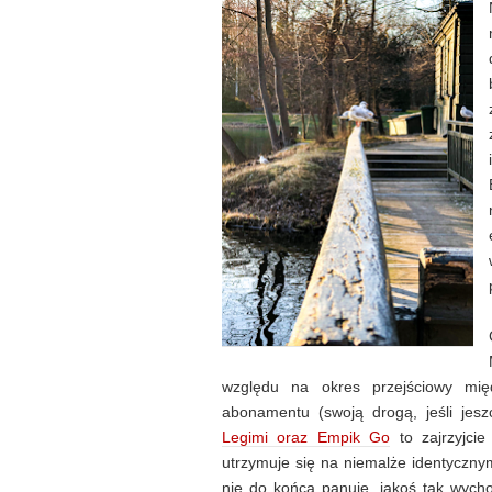
względu na okres przejściowy mię
abonamentu (swoją drogą, jeśli jes
Legimi oraz Empik Go
to zajrzyjcie
utrzymuje się na niemalże identyczn
nie do końca panuję, jakoś tak wycho