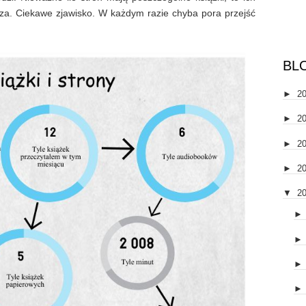
adza. Ciekawe zjawisko. W każdym razie chyba pora przejść
BL
►
2
►
2
►
2
►
2
▼
2