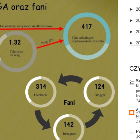
►
2
►
2
►
2
►
2
CZ
S
Ks
pa
ks
14
Św
Ni
1 
Po
„R