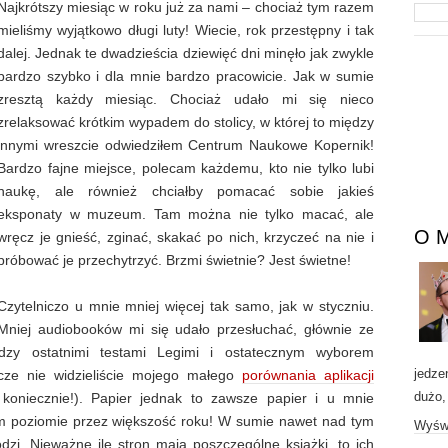
Najkrótszy miesiąc w roku już za nami – chociaż tym razem
mieliśmy wyjątkowo długi luty! Wiecie, rok przestępny i tak
dalej. Jednak te dwadzieścia dziewięć dni minęło jak zwykle
bardzo szybko i dla mnie bardzo pracowicie. Jak w sumie
zresztą każdy miesiąc. Chociaż udało mi się nieco
zrelaksować krótkim wypadem do stolicy, w której to między
innymi wreszcie odwiedziłem Centrum Naukowe Kopernik!
Bardzo fajne miejsce, polecam każdemu, kto nie tylko lubi
naukę, ale również chciałby pomacać sobie jakieś
eksponaty w muzeum. Tam można nie tylko macać, ale
O 
wręcz je gnieść, zginać, skakać po nich, krzyczeć na nie i
próbować je przechytrzyć. Brzmi świetnie? Jest świetne!
Czytelniczo u mnie mniej więcej tak samo, jak w styczniu.
Mniej audiobooków mi się udało przesłuchać, głównie ze
dzy ostatnimi testami Legimi i ostatecznym wyborem
jedze
zcze nie widzieliście mojego małego
porównania aplikacji
dużo,
 koniecznie!). Papier jednak to zawsze papier i u mnie
ym poziomie przez większość roku! W sumie nawet nad tym
Wyświ
dzi. Nieważne ile stron mają poszczególne książki, to ich