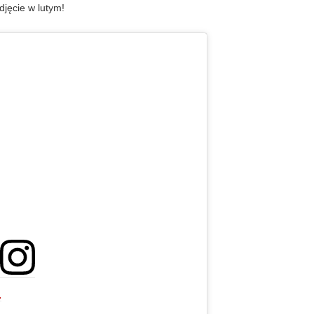
jęcie w lutym!
.