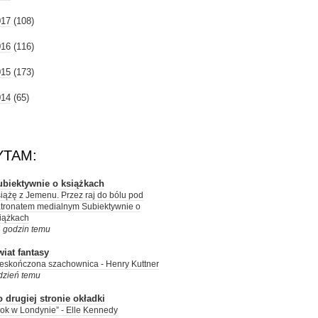
017
(108)
016
(116)
015
(173)
014
(65)
YTAM:
ubiektywnie o książkach
iążę z Jemenu. Przez raj do bólu pod
tronatem medialnym Subiektywnie o
iążkach
 godzin temu
iat fantasy
eskończona szachownica - Henry Kuttner
dzień temu
 drugiej stronie okładki
ok w Londynie” - Elle Kennedy